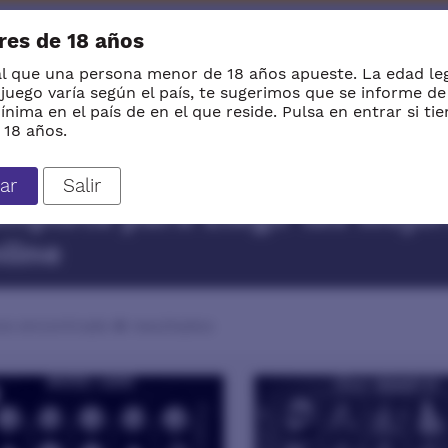
es de 18 años
al que una persona menor de 18 años apueste. La edad le
Bonos
Casinos
Juegos
Noticias
 juego varía según el país, te sugerimos que se informe de
nima en el país de en el que reside. Pulsa en entrar si ti
 18 años.
deo Slots: Qué Son, Cómo Fu
ar
Salir
mpleta para Elegir las Mej
line
s encontrado
6
resultados