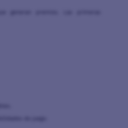
que generan premios. Las primeras
les.
ilidades de juego.