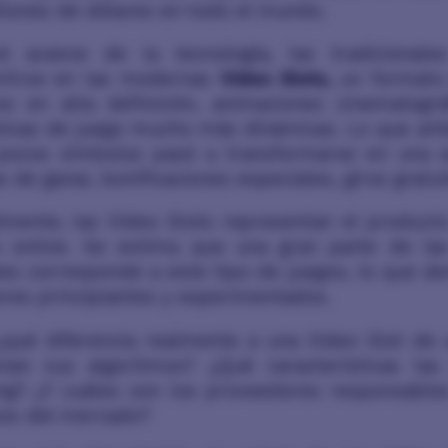
llones de dólares en todo el mundo.
l avance de la tecnología, las tradicionale
rtirse en las modernas
Video Slots,
un formato
cos en alta definición, animaciones cinematogr
icas de juego mucho más dinámicas. Lo que ante
pocos símbolos pasó a transformarse en una ex
 de ganar, bonificaciones especiales, giros gratui
lmente, las Video Slots representan el product
o online. Se estima que una gran parte de las
ales corresponde a este tipo de juegos, lo que 
ores principiantes y experimentados.
¿qué diferencia realmente a una Video Slot de
onan sus algoritmos? ¿Qué características las
ng? ¿Y cuáles son los proveedores responsables
sos del mercado?