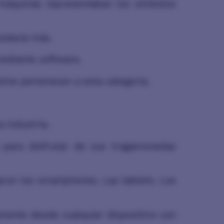
 máquinas representaban los símbolos
todavía más.
ediante software.
ine pertenecen a esta categoría.
 industria.
 para disfrutar de sus tragamonedas
ron los smartphones. Las tablets. Los
mente desde cualquier dispositivo con