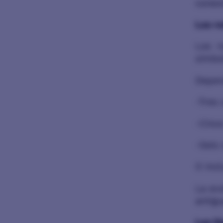
conexi
Los ro
Los r
símbol
Depen
-Tres 
-Cinco
-Seis 
O inc
La ev
antigu
Las lí