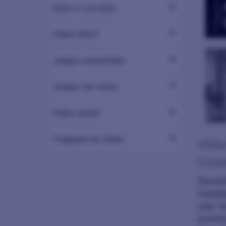
Slots 5 carretes
Video Slots
Juegos especiales
Juegos de mesa
Video poker
Tragaperras video
Vide
Casi
Duran
instal
una m
premi