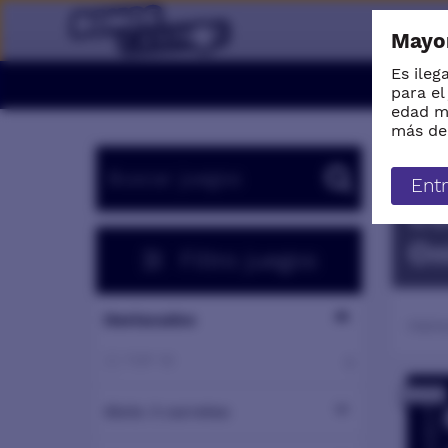
Mayor
Es ileg
para el
edad mí
más de
Vi
Entr
Co
On
Filtro juegos
Destacados
Hemo
TOP 10
5
NUEVO
Slots 3 carretes