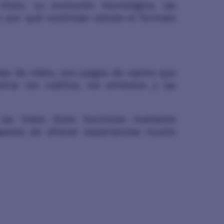
lots, su evolución tecnológica, las
 y por qué continúan siendo el formato
s de video, son juegos de casino que
trar los rodillos, los símbolos y las
 las Video Slots funcionan mediante
capaces de ofrecer experiencias mucho