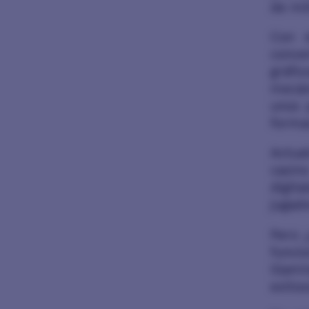
de mi
Con e
conve
gráfi
mecán
unos 
formas
Actua
casin
digit
jugad
Pero 
funci
iGami
exito