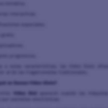
ca temática.
rias interactivas.
icaciones especiales.
 gratis.
plicadores.
ots progresivos.
as a estas características, las Video Slots of
or al de las tragamonedas tradicionales.
qué se llaman Video Slots?
rmino
Video Slot
apareció cuando las máquinas
s por pantallas electrónicas.