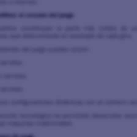
ón a Internet.
dillos: el corazón del juego
odillos constituyen la parte más visible de u
os que determinarán el resultado de cada giro.
diendo del juego pueden existir:
carretes.
 carretes.
carretes.
luso configuraciones dinámicas con un número var
olución tecnológica ha permitido desarrollar es
as máquinas tradicionales.
neas de pago