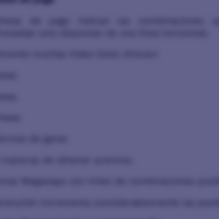
íneas de pago indican las combinaciones 
onedas solo disponían de una línea horizontal.
lmente muchas Video Slots ofrecen:
neas.
neas.
íneas.
formas de ganar.
4 maneras de obtener premios.
emas Megaways con miles de combinaciones posib
evolución incrementa considerablemente las posib