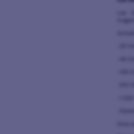
Las l
tragam
Actua
-20 lí
-40 lí
-100 l
-243 
-1.02
-Sist
Esta 