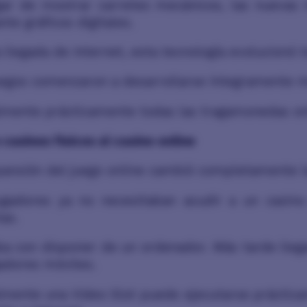
gar de mostrar carretes mecánicos, las nuevas
te gráficos digitales.
 llegada de Internet, esta tecnología evolucionó 
uegos comenzaron a desarrollarse íntegramente m
lmente prácticamente todas las tragamonedas onl
 casinos físicos al casino online
pansión del juego online cambió completamente la
ugadores ya no necesitaban acudir a un casino
tas.
ba con disponer de un ordenador. Más tarde llega
adores móviles.
lmente una Video Slot puede ejecutarse práctica