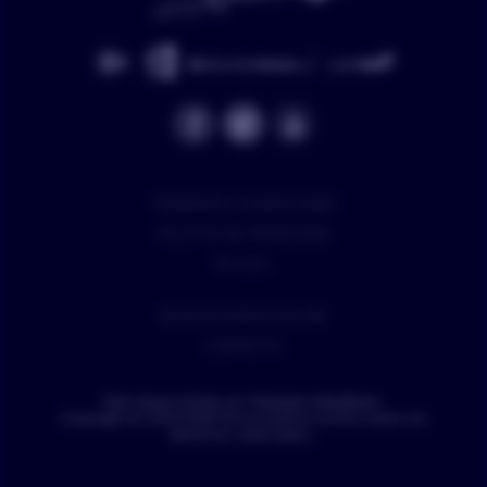
TÉRMINOS Y CONDICIONES
POLÍTICA DE PRIVACIDAD
18 U.S.C.
BONOSCASINOS.ONLINE
CONTACTO
Web desarrollada por
Futurpro Solutions
.
Copyright © 2019/2026 bonoscasinos.online todos los
derechos reservados .