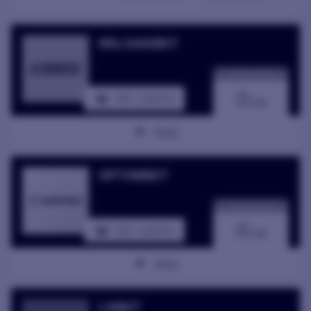
RELOADBET
PUNTUACIÓN
0
Ver casino
/10
Más
OPTIMBET
PUNTUACIÓN
0
Ver casino
/10
Más
LSBET