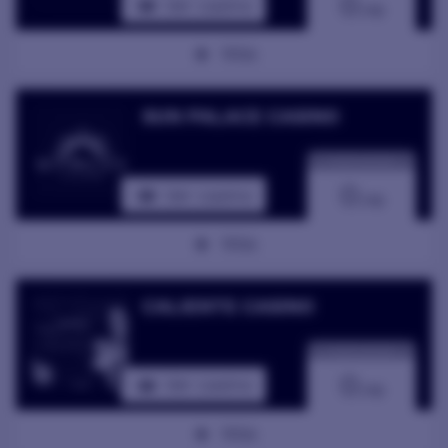
0
Ver casino
/10
Más
SUN PALACE CASINO
PUNTUACIÓN
0
Ver casino
/10
Más
CALIENTE CASINO
PUNTUACIÓN
0
Ver casino
/10
Más