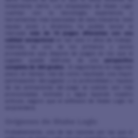
totalmente cierto. Los empleados de Stake Logic
cuentan con la tecnología, experiencia y
herramientas más avanzadas de esta industria. Este
equipo joven y dinámico, ha podido lanzar al
mercado
más de 70 juegos diferentes con una
calidad excepcional
en tan solo 4 años de trabajo.
Además, es uno de los primeros y pocos
proveedores que dispone de juegos en los que el
jugador puede disfrutar de una
perspectiva
completa de 360 grados
. El seguimiento en segundo
plano en tiempo real da como resultado una mayor
participación del jugador y la profundidad y riqueza
de las animaciones del juego se vuelven aún más
pronunciadas. Anímate y sigue leyendo nuestro
artículo, seguro que el software de Stake Logic te
sorprenderá.
Orígenes de Stake Logic
Probablemente, una de las razones por las que el