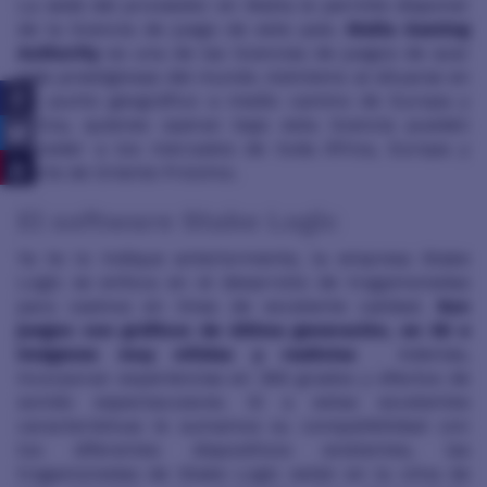
La sede del proveedor en Malta le permite disponer
de la licencia de juego de este país.
Malta Gaming
Authority
es una de las licencias de juegos de azar
más prestigiosas del mundo. Asimismo al situarse en
un punto geográfico a medio camino de Europa y
África, quienes operan bajo esta licencia pueden
acceder a los mercados de toda África, Europa y
parte de Oriente Próximo.
El software Stake Logic
Ya te lo indique anteriormente, la empresa Stake
Logic se enfoca en el desarrollo de tragamonedas
para casinos en línea de excelente calidad.
Son
juegos con gráficos de última generación, en 3D e
imágenes muy nítidas y realistas
. Además,
incorporan experiencias en 360 grados y efectos de
sonido espectaculares. Si a estas excelentes
características le sumamos su compatibilidad con
los diferentes dispositivos existentes, las
tragamonedas de Stake Logic están en la cima de