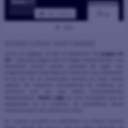
PUNTUACIÓN
0
Ver casino
/10
Más
STAKE LOGIC SOFTWARE
¿Eres un jugador al que le apasionan los
juegos en
3D
? ¿Buscas juegos que te hagan experimentar una
sensación única? ¿Estas cansado de jugar con
tragamonedas inspiradas en historias muy similares?
Si es así, no te preocupes porque en esta nueva
edilicio de nuestros proveedores te traemos un
software con los que estos inconvenientes
desaparearan.
Stake Logic
es una compañía que se
especializa en la creación de verdaderas obras
maestras para los casinos en línea.
En cuanto pruebes su biblioteca tu mismo podras
darte cuenta de que lo que te estoy diciendo es