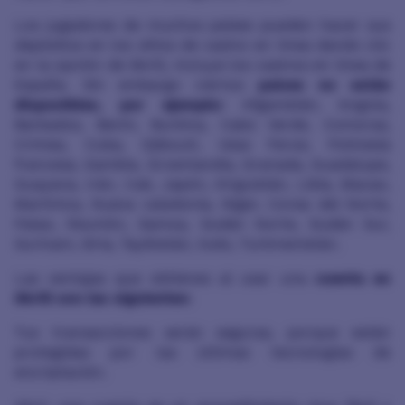
Los jugadores de muchos países pueden hacer sus
depósitos en los sitios de casino en linea dando clic
en la opción de Skrill, incluye los casinos en linea de
España. Sin embargo ciertos
países no están
disponibles, por ejemplo:
Afganistán, Angola,
Barbados, Benín, Burkina, Cabo Verde, Comoras,
Crimea, Cuba, Djibouti, Islas Feroe, Polinesia
francesa, Gambia, Groenlandia, Granada, Guadalupe,
Guayana, Irán, Irak, Japón, Kirguistán, Libia, Macao,
Martinica, Nueva caledonia, Níger, Corea del Norte,
Palao, Reunión, Samoa, Sudán Norte, Sudán Sur,
Surinam, Siria, Tayikistán, todo, Turkmenistán.
Las ventajas que obtienes al usar una
cuenta en
Skrill son las siguientes:
Tus transacciones serán seguras, porque están
protegidas por las últimas tecnologías de
encriptación.