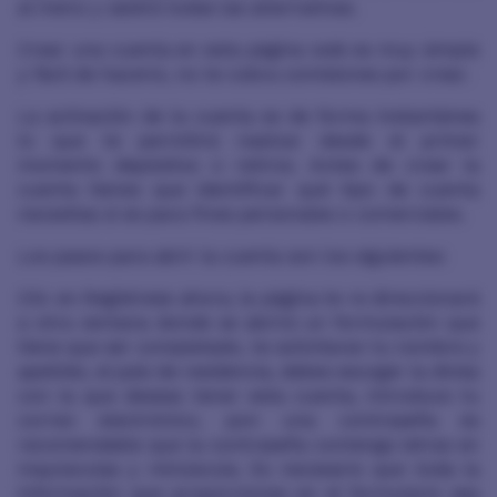
al menú y saldrá todas las alternativas.
Crear una cuenta en esta página web es muy simple
y fácil de hacerlo, no te cobra comisiones por crear.
La activación de la cuenta es de forma instantánea
lo que te permitirá realizar desde el primer
momento depósitos o retiros. Antes de crear la
cuenta tienes que identificar qué tipo de cuenta
necesitas si es para fines personales o comerciales.
Los pasos para abrir la cuenta son los siguientes:
Clic en Regístrese ahora, la página te re direccionará
a otra ventana donde se abrirá un formulación que
tiene que ser completado, te solicitaran tu nombre y
apellido, el país de residencia, debes escoger la divisa
con la que deseas tener esta cuenta, introduce tu
correo electrónico, pon una contraseña es
recomendable que la contraseña contenga letras en
mayúsculas y minúscula. Es necesario que toda la
información que proporciones en el formulario sea