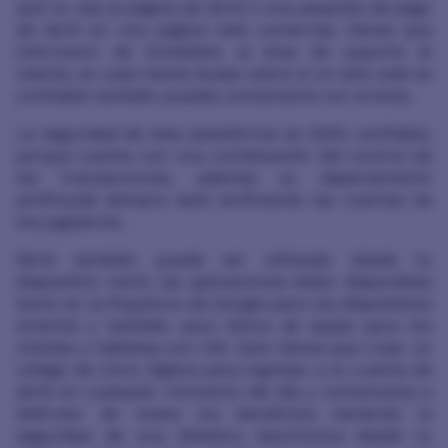
que no sea la página de skrill o una pasarela de pago
de skrill en una página web comercial, tienes que
informarlo de inmediato al área de soporte al
cliente, en caso tienes dudas sobre si un sitio web es
confiable también puedes contactarte con el área.
La seguridad de esta plataforma es 100% confiable,
porque cuenta con una combinación del control de
las transacciones, además su departamento
antifraude siempre está verificando las cuentas de
los jugadores.
Skrill también puede ser utilizado desde tu
dispositivo móvil, las aplicaciones están disponibles
tanto en la Playstore de Google para los dispositivos
Android y también para istore de Apple para los
móviles y tabletas con IOS. Solo tienes que crear un
código de cinco dígitos para ingresar a tu cuenta de
skrill en cualquier momento del día y comenzaras a
disfrutar de todos los beneficios teniendo la
seguridad de una billetera electrónica desde tu