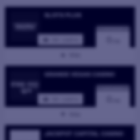
SLOTS PLUS
PUNTUACIÓN
0
Ver casino
/10
Más
GRANDE VEGAS CASINO
PUNTUACIÓN
0
Ver casino
/10
Más
JACKPOT CAPITAL CASINO