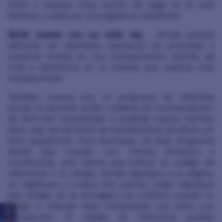
móvil o tableta. Esta opción de pago es la más
flexible y usada por los jugadores españoles.
Skrill cuenta con un Club Vip
, donde podrás
disfrutar de depósitos bancarios en prioridad y
mayores limites en sus transacciones, subirás de
nivel y beneficios en la medida que realices más
transacciones.
También cuenta con un programa de referidos
donde te permite recibir créditos de recomendación
de skrill por recomendar a posibles nuevos clientes
para usar los servicios de transferencia de dinero en
esta plataforma. Para participar de este programa
tienes que cumplir con ciertos términos y
condiciones, solo tienes que indicar tu código de
referencia a tu amigo, donde ingresara a la página,
se registrara y creara una cuenta, luego ingresara
ese código, se te entregara los créditos cuando tu
amigo o referido haya completado con éxito una
transacción. El código de referencia puedes