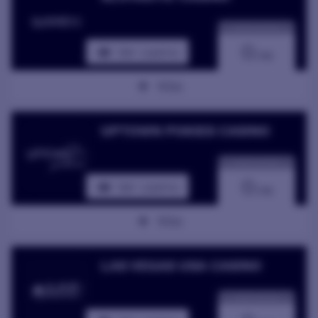
PUNTUACIÓN
0
Ver casino
/10
Más
UPTOWN POKIES CASINO
PUNTUACIÓN
0
Ver casino
/10
Más
LAS VEGAS USA CASINO
PUNTUACIÓN