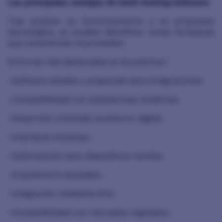
Las principales ventajas de Genii Gaming Software
Tras analizar su funcionamiento y su propuesta
tecnológica, es posible identificar varias fortalezas
que caracterizan al proveedor.
Entre las más destacadas se encuentran:
-Software estable y preparado para integraciones.
-Compatibilidad con plataformas modernas.
-Desarrollo orientado al entorno digital.
-Interfaces intuitivas.
-Optimización para dispositivos móviles.
-Arquitectura escalable.
-Integración mediante APIs.
-Compatibilidad con mercados regulados.