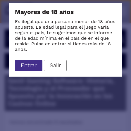
Mayores de 18 años
Es ilegal que una persona menor de 18 años
apueste. La edad legal para el juego varía
según el país, te sugerimos que se informe
de la edad mínima en el país de en el que
reside. Pulsa en entrar si tienes más de 18
años.
Filtro casinos
Entrar
Salir
Genii Gaming Software: Historia,
Tecnología y el Proveedor que
Apuesta por la Innovación en los
Casinos Online
Hemos encontrado
1
resultados