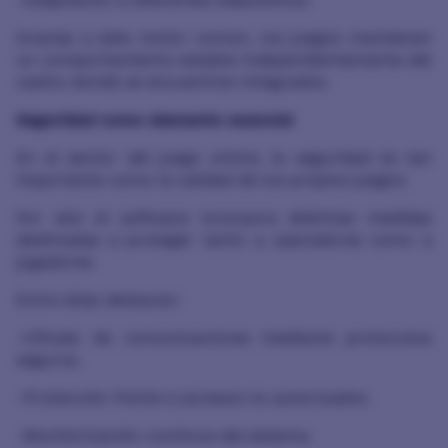
Gracias a este motor común, los juegos mantienen
un comportamiento estable independientemente del
casino donde se encuentren integrados.
Seguridad como elemento esencial
En el sector del juego online, la seguridad es tan
importante como la calidad de los propios juegos.
Por ello el software incorpora distintas medidas
destinadas a proteger tanto a operadores como a
jugadores.
Entre ellas destacan:
-Cifrado de comunicaciones mediante protocolos
seguros.
-Protección frente a accesos no autorizados.
-Monitorización continua del sistema.