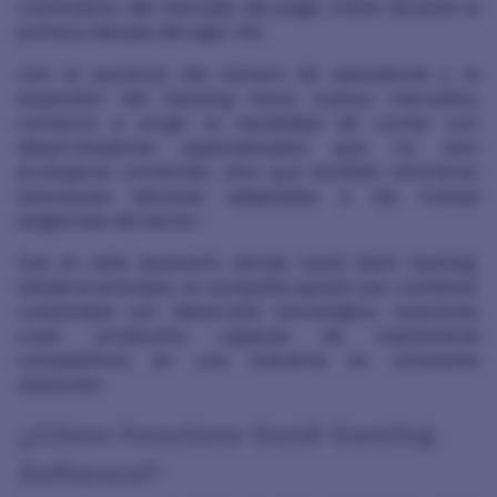
crecimiento del mercado del juego online durante la
primera década del siglo XXI.
Con el aumento del número de operadores y la
expansión del iGaming hacia nuevos mercados,
comenzó a surgir la necesidad de contar con
desarrolladores especializados que no solo
produjeran contenido, sino que también ofrecieran
soluciones técnicas adaptadas a las nuevas
exigencias del sector.
Fue en este escenario donde nació Genii Gaming.
Desde el principio, la compañía apostó por combinar
creatividad con desarrollo tecnológico, buscando
crear productos capaces de mantenerse
competitivos en una industria en constante
evolución.
¿Cómo funciona Genii Gaming
Software?