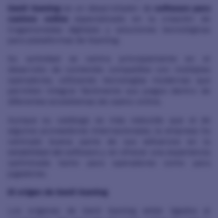
Genii Gaming
es un desarrollador de
software para
casinos online
especializado en la creación de
tragamonedas digitales y soluciones tecnológicas
para plataformas de iGaming.
Su actividad se centra principalmente en el
desarrollo de contenido compatible con múltiples
operadores, utilizando tecnologías modernas que
permiten integrar fácilmente sus juegos dentro de
diferentes ecosistemas de casino online.
Aunque su catálogo es más reducido que el de
algunos proveedores internacionales, la empresa ha
centrado buena parte de sus esfuerzos en la
estabilidad del software y en ofrecer una experiencia
optimizada tanto para operadores como para
jugadores.
El origen de Genii Gaming
Los orígenes de Genii Gaming están ligados al