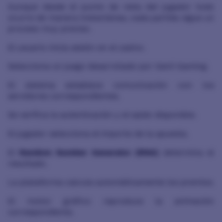
Aunque desde el punto de vista del jugador todo
ocurre de manera instantánea, cada partida sigue un
proceso muy preciso.
El usuario inicia sesión en el casino.
Selecciona un juego desarrollado por Genii Gaming.
El sistema establece comunicación con los
servidores correspondientes.
Se verifica la autenticación y el saldo disponible.
El jugador selecciona el importe de la apuesta.
El
Random Number Generator (RNG)
determina el
resultado.
La plataforma calcula automáticamente los premios.
El motor gráfico reproduce la animación
correspondiente.