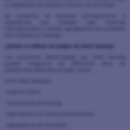
la estabilidad del software resulta una prioridad.
Su presencia se extiende principalmente a
operadores que trabajan bajo licencias
internacionales y utilizan agregadores de contenido
para ampliar su catálogo.
¿Dónde se utilizan los juegos de Genii Gaming?
Las soluciones desarrolladas por Genii Gaming
pueden integrarse en diferentes tipos de
plataformas dedicadas al juego online.
Entre ellas destacan:
-Casinos online.
-Plataformas de iGaming.
-Operadores con licencia internacional.
-Agregadores de contenido.