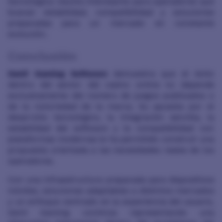
tecnológica resulta interesante para operadores que
buscan estabilidad, compatibilidad y soluciones
preparadas para un mercado en constante
evolución.
Conclusión
Genii Gaming Software
demuestra que el éxito
dentro del sector del casino online no depende
exclusivamente del número de juegos publicados o
de la notoriedad de la marca. Su apuesta por el
desarrollo tecnológico, la integración sencilla, la
estabilidad del software y la compatibilidad con
plataformas modernas le ha permitido construir una
propuesta orientada a las necesidades reales de los
operadores.
Con una infraestructura preparada para dispositivos
móviles, soluciones adaptables a distintos mercados
y un enfoque centrado en la experiencia del usuario,
Genii Gaming continúa representando una