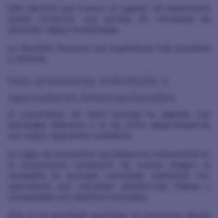
Esto permite que incluso un jugador sin experiencia
pueda comenzar una partida sin necesidad de
aprender reglas complicadas.
La sencillez favorece una experiencia más accesible
y cómoda.
Una presencia orientada a
operadores internacionales
El crecimiento de Genii Gaming ha seguido una
estrategia diferente a la de otros desarrolladores
con mayor exposición mediática.
En lugar de concentrar sus esfuerzos únicamente en
el lanzamiento constante de nuevos juegos, la
compañía ha buscado consolidar relaciones con
operadores que necesitan plataformas fiables y
compatibles con distintos mercados.
Esto le ha permitido participar en proyectos donde