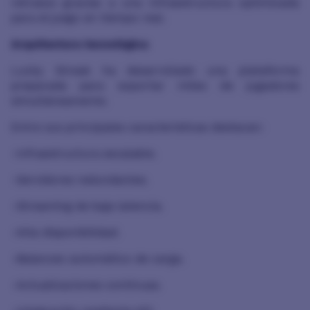
retrasos gracias a una infraestructura optimizada
para el juego en tiempo real.
Arquitectura tecnológica
Lucky Streak ha desarrollado una plataforma
preparada para soportar miles de jugadores
simultáneamente.
Entre sus principales características destacan:
-Infraestructura escalable.
-Servidores redundantes.
-Streaming de baja latencia.
-Alta disponibilidad.
-Balanceo automático de carga.
-Actualizaciones continuas.