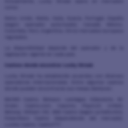
Actualmente, Lucky Streak opera en mercados
como:
Reino Unido. Malta. Italia. Suecia. Portugal. España
(según operador autorizado). Canadá. México.
Colombia. Perú. Argentina. Otros mercados europeos
regulados.
La disponibilidad depende del operador y de la
legislación vigente en cada país.
Casinos donde encontrar Lucky Streak
Lucky Streak ha establecido acuerdos con diversos
operadores internacionales. Entre algunos casinos
donde pueden encontrarse sus mesas destacan:
Bet365 Casino. Betsson. LeoVegas. Videoslots. Mr
Green. Casino.com. Casumo. PlayOJO. Unibet.
Betway. William Hill. 888 Casino (según jurisdicción).
PokerStars Casino (dependiendo del mercado).
Luckia Casino. Casino777.