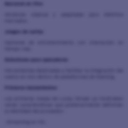
Baccarat en Vivo
Versiones clásicas y adaptadas para distintos
mercados.
Juegos de cartas
Opciones de entretenimiento con interacción en
tiempo real.
Soluciones para operadores
Herramientas destinadas a facilitar la integración del
casino en vivo dentro de plataformas de iGaming.
Primeros lanzamientos
Las primeras mesas de Lucky Streak ya mostraban
varias características que posteriormente definirían
la identidad del proveedor:
-Streaming en HD.