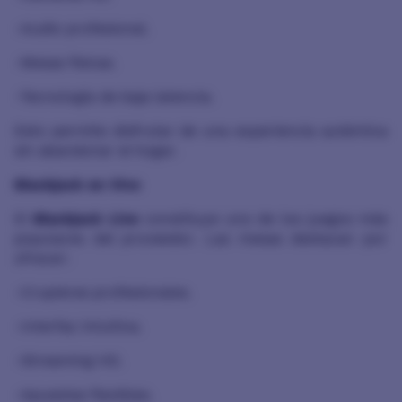
-Audio profesional.
-Mesas físicas.
-Tecnología de baja latencia.
Esto permite disfrutar de una experiencia auténtica
sin abandonar el hogar.
Blackjack en Vivo
El
Blackjack Live
constituye uno de los juegos más
populares del proveedor. Las mesas destacan por
ofrecer:
-Crupieres profesionales.
-Interfaz intuitiva.
-Streaming HD.
-Apuestas flexibles.