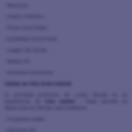
-Baccarat.
-Casino Hold'em.
-Three Card Poker.
-Caribbean Stud Poker.
-Juegos de cartas.
-Mesas VIP.
-Variantes exclusivas.
Casino en Vivo (Live Casino)
El principal producto de Lucky Streak es su
plataforma de
Live Casino
. Cada partida se
desarrolla en tiempo real mediante:
-Crupieres reales.
-Cámaras HD.