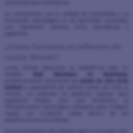
soluciones para operadores.
Su compromiso con la calidad de transmisión y la
innovación tecnológica le ha permitido consolidar
una reputación positiva entre operadores y
jugadores.
¿Cómo funciona el software de
Lucky Streak?
Lucky Streak desarrolla su plataforma bajo un
modelo
B2B (Business to Business),
proporcionando soluciones de
casino en vivo (Live
Casino)
a operadores de casinos online de todo el
mundo. La empresa no gestiona casinos para
jugadores finales, sino que suministra la
infraestructura tecnológica necesaria para integrar
mesas con crupieres reales dentro de las
plataformas de sus clientes.
El funcionamiento del sistema sigue un proceso bien