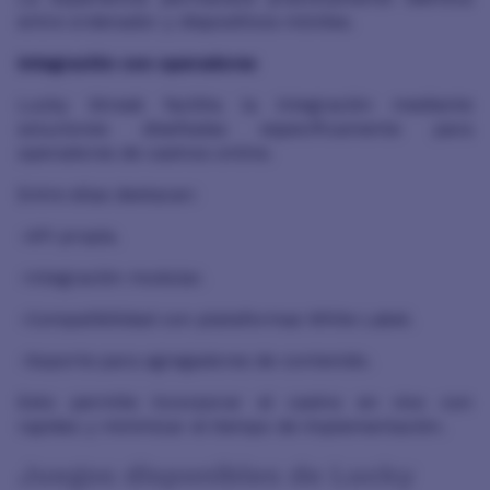
entre ordenador y dispositivos móviles.
Integración con operadores
Lucky Streak facilita la integración mediante
soluciones diseñadas específicamente para
operadores de casinos online.
Entre ellas destacan:
-API propia.
-Integración modular.
-Compatibilidad con plataformas White Label.
-Soporte para agregadores de contenido.
Esto permite incorporar el casino en vivo con
rapidez y minimizar el tiempo de implementación.
Juegos disponibles de Lucky