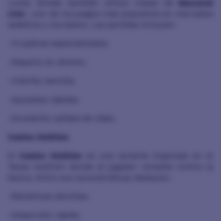
Lucky Streak también ofrece mesas de
Baccarat
Live
, uno de los juegos más populares en mercados
asiáticos y europeos. Las partidas incluyen:
-Crupieres especializados.
-Reparto en directo.
-Interfaz sencilla.
-Apuestas rápidas.
-Excelente calidad de vídeo.
Casino Hold'em
El
Casino Hold'em
es una variante inspirada en el
Texas Hold'em donde el jugador compite contra la
banca. Entre sus características destacan:
-Mecánicas sencillas.
-Desarrollo rápido.