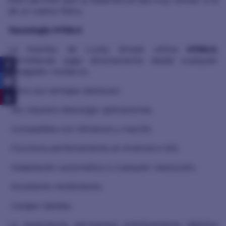
de un casino físico.
Tecnología HTML5
La interfaz de Lucky Streak utiliza
HTML5,
permitiendo jugar directamente desde cualquier
navegador moderno.
Entre sus ventajas destacan:
-No requiere descargar aplicaciones.
-Compatible con Windows y macOS.
-Funciona perfectamente en Android e iOS.
-Adaptación automática a cualquier resolución.
-Excelente rendimiento.
-Cargas rápidas.
La experiencia permanece prácticamente idéntica