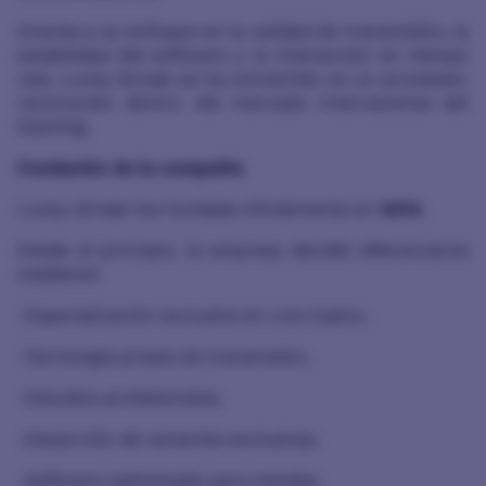
Gracias a su enfoque en la calidad de transmisión, la
estabilidad del software y la interacción en tiempo
real, Lucky Streak se ha convertido en un proveedor
reconocido dentro del mercado internacional del
iGaming.
Fundación de la compañía
Lucky Streak fue fundada oficialmente en
2014.
Desde el principio, la empresa decidió diferenciarse
mediante:
-Especialización exclusiva en Live Casino.
-Tecnología propia de transmisión.
-Estudios profesionales.
-Desarrollo de variantes exclusivas.
-Software optimizado para móviles.