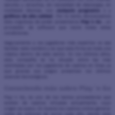
sencilla y atractiva, sin necesidad de descargas, en
múltiples idiomas, con
Jackpots progresivo
s y
gráficos de alta calidad
. Por lo tanto, Bonoscasinos
esta orgullosa de poder presentaros
Play´n Go
, un
proveedor de software que reúne todas estas
condiciones.
Seguramente a los jugadores más expertos os sea
familiar este nombre y es que esta firma es toda una
clásica dentro de este sector. En los últimos años,
esta compañía se ha situado entre las más
solicitadas por los jugadores de casinos en línea ya
que gracias sus juegos presentan los últimos
avances tecnológicos.
Conociendo más sobre Play´n Go
Play´n Go, es uno de los tantos proveedores que
existen de casinos virtuales actualmente, cuyo
origen es sueco. En Suecia los casinos online generar
miles de millones de euros cada año, siendo este