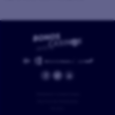
TÉRMINOS Y CONDICIONES
POLÍTICA DE PRIVACIDAD
18 U.S.C.