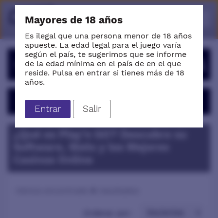
Mayores de 18 años
Es ilegal que una persona menor de 18 años
apueste. La edad legal para el juego varía
según el país, te sugerimos que se informe
de la edad mínima en el país de en el que
reside. Pulsa en entrar si tienes más de 18
años.
Filtro casinos
Entrar
Salir
¿Qué es Play'n GO? Descubre su
Software, Slots y los Mejores
Casinos Online
Hemos encontrado
6
resultados
Ordenar por: