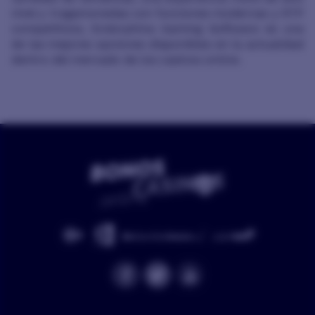
nivel y tragamonedas con funciones modernas y RTP
competitivos, Endorphina Gaming Software es una
de las mejores opciones disponibles en la actualidad
dentro del mercado de los casinos online.