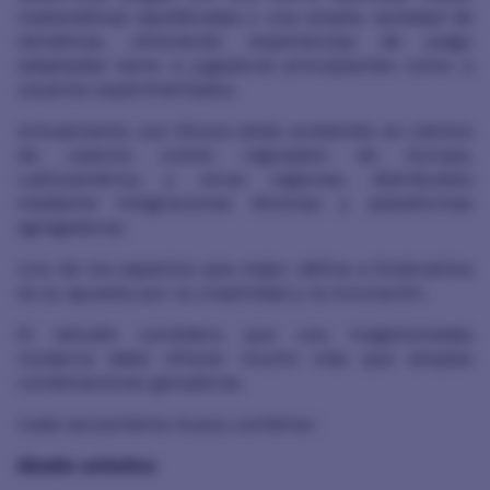
matemáticas equilibradas y una amplia variedad de
temáticas, ofreciendo experiencias de juego
adaptadas tanto a jugadores principiantes como a
usuarios experimentados.
Actualmente, sus títulos están presentes en cientos
de casinos online regulados de Europa,
Latinoamérica y otras regiones, distribuidos
mediante integraciones directas y plataformas
agregadoras.
Uno de los aspectos que mejor define a Endorphina
es su apuesta por la creatividad y la innovación.
El estudio considera que una tragamonedas
moderna debe ofrecer mucho más que simples
combinaciones ganadoras.
Cada lanzamiento busca combinar:
Diseño artístico