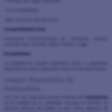
-Tiempos de carga reducidos.
-Gran estabilidad.
-Bajo consumo de recursos.
Compatibilidad total
Funcionan correctamente en: Windows. macOS.
Android. iOS. Chrome. Safari. Firefox. Edge.
Escalabilidad
La plataforma puede adaptarse tanto a pequeños
operadores como a grandes casinos internacionales.
Juegos disponibles de
Endorphina
Uno de los mayores puntos fuertes de
Endorphina
es la calidad de su catálogo. Aunque el estudio no
publica cientos de juegos al año como algunos de