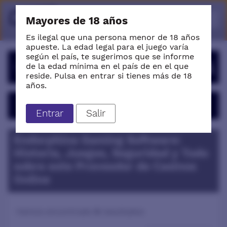
Mayores de 18 años
Es ilegal que una persona menor de 18 años
apueste. La edad legal para el juego varía
según el país, te sugerimos que se informe
de la edad mínima en el país de en el que
reside. Pulsa en entrar si tienes más de 18
años.
Filtro casinos
Entrar
Salir
Endorphina Gaming Software:
Historia, Juegos, Seguridad y Todo
sobre este Proveedor de Casinos
Online
Hemos encontrado
5
resultados