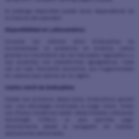
El catálogo disponible puede variar dependiendo de
la licencia del operador.
Disponibilidad en Latinoamérica
Durante los últimos años Endorphina ha
incrementado su presencia en América Latina
gracias al crecimiento de los mercados regulados y a
sus acuerdos con plataformas agregadoras. Cada
vez es más frecuente encontrar sus tragamonedas
en casinos que operan en la región.
Casino móvil de Endorphina
Desde sus primeros desarrollos, Endorphina apostó
por una estrategia orientada al juego móvil. Todos
sus títulos modernos están desarrollados utilizando
tecnología HTML5, lo que permite jugar
directamente desde el navegador sin instalar
aplicaciones adicionales.