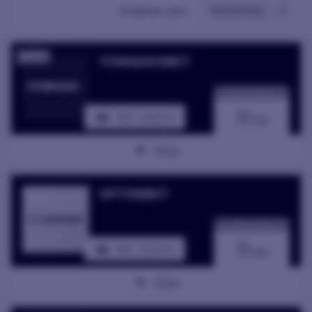
Ordenar por:
NUEVO
TORNADOBET
PUNTUACIÓN
0
Ver casino
/10
Más
OPTIMBET
PUNTUACIÓN
0
Ver casino
/10
Más