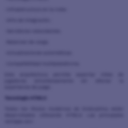
-Infraestructura en la nube.
-APIs de integración.
-Servidores redundantes.
-Balanceo de carga.
-Actualizaciones automáticas.
-Compatibilidad multiplataforma.
Esta arquitectura permite soportar miles de
jugadores simultáneamente sin afectar la
experiencia de juego.
Tecnología HTML5
Todos los títulos modernos de Endorphina están
desarrollados utilizando HTML5. Las principales
ventajas son: