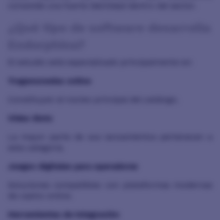
consolide una fuerte identidad dentro del sector.
¿Qué tipo de software desarrolla
Endorphina?
El estudio está especializado principalmente en:
Tragamonedas online
Constituyen el núcleo principal del catálogo.
Video Slots
La mayor parte de sus lanzamientos pertenecen a
esta categoría.
Juegos digitales para operadores
Soluciones compatibles con plataformas modernas
de casino online.
Herramientas de integración