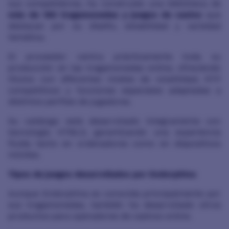
sus competidores, ha construido una biblioteca de
más de 180 tragamonedas y juegos de casino
que
destacan por su diseño, estabilidad y variedad
temática.
El proveedor centra prácticamente toda su
producción en las tragamonedas online, ofreciendo
títulos con diferentes niveles de volatilidad, RTP
competitivos y funciones especiales adaptadas a
distintos perfiles de jugadores.
Su catálogo está desarrollado íntegramente con
tecnología HTML5, garantizando una experiencia
fluida tanto en ordenadores como en dispositivos
móviles.
Tipos de juegos desarrollados por Endorphina
Aunque Endorphina es conocida principalmente por
sus tragamonedas, también ha desarrollado otros
productos para operadores de casinos online.