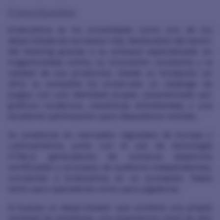
Conclusión
Endorphina se ha consolidado como uno de los
desarrolladores europeos más destacados del sector
del iGaming gracias a su enfoque especializado en
tragamonedas online, su innovación constante y la
calidad de sus productos. Desde su fundación en
2012, la compañía ha construido un catálogo de
juegos con una identidad propia, caracterizado por
gráficos modernos, mecánicas entretenidas y una
excelente optimización para dispositivos móviles.
Su presencia en mercados regulados de Europa y
Latinoamérica, junto con el uso de tecnología
HTML5, generadores de números aleatorios
certificados y procesos de auditoría independientes,
convierten a Endorphina en un proveedor fiable
tanto para operadores como para jugadores.
Si buscas un desarrollador que combine una amplia
variedad de temáticas, una experiencia móvil de alto