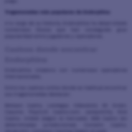
juego.
Tragamonedas más populares de Endorphina
A lo largo de su historia, Endorphina ha desarrollado
numerosos títulos que han conseguido gran
popularidad entre jugadores y operadores.
Casinos donde encontrar
Endorphina
Endorphina colabora con numerosos operadores
internacionales.
Entre los casinos online donde es habitual encontrar
sus tragamonedas destacan:
Betsson Casino. LeoVegas. Videoslots. Mr Green.
Casumo. PlayOJO. Casino.com. JackpotCity. Rizk
Casino. Unibet (según el mercado). 888 Casino (en
determinadas jurisdicciones). ComeOn Casino.
Vera&John. Campeon Gaming (según el país).