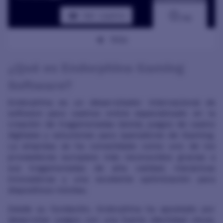
0
Ver casino
/10
Más
¿Qué es Endorphina Gaming
Software?
Endorphina es un desarrollador internacional de
software para casinos online especializado en la
creación de tragamonedas (slots), juegos de casino
digitales y soluciones para operadores de iGaming.
La empresa se ha consolidado como uno de los
proveedores europeos más reconocidos gracias a
sus tragamonedas de alta calidad, mecánicas
innovadoras y una excelente optimización para
dispositivos móviles.
Desde su fundación, Endorphina ha apostado por
desarrollar juegos con una fuerte identidad visual,