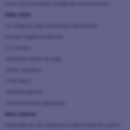
Entre las principales categorías encontramos:
Video Slots
La categoría más importante del estudio.
Incluye tragamonedas de:
-5 carretes.
-Múltiples líneas de pago.
-Wilds. Scatters.
-Free Spins.
-Multiplicadores.
-Bonificaciones especiales.
Slots clásicas
Inspiradas en las máquinas tradicionales de casino.