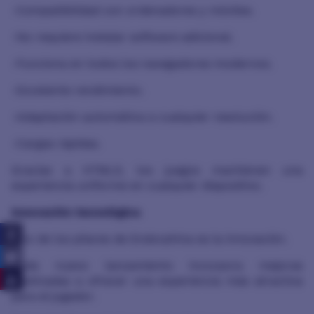
-Compatibilidad con ordenadores y móviles.
-No requiere instalar software adicional.
-Funciona en todos los navegadores modernos.
-Excelente rendimiento.
-Adaptación automática a cualquier resolución.
-Cargas rápidas.
Gracias a HTML5, los juegos mantienen una
experiencia uniforme en cualquier dispositivo.
Innovación tecnológica
Uno de los pilares de Endorphina es la innovación.
Cada nuevo lanzamiento incorpora mejoras
destinadas a ofrecer una experiencia más atractiva
para el jugador.